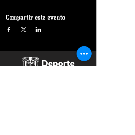
Compartir este evento
Federación Colombiana de Baloncesto
Cra 67A 45-74 Salitre Greco- Bogotá, D.C.
Contáctenos a
fecolcesto@hotmail.com