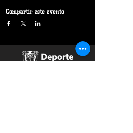
Compartir este evento
Federación Colombiana de Baloncesto
Cra 67A 45-74 Salitre Greco- Bogotá, D.C.
Contáctenos a
fecolcesto@hotmail.com