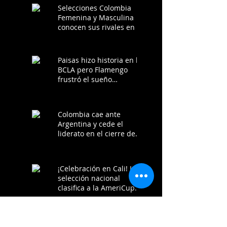
Selecciones Colombia
Femenina y Masculina
conocen sus rivales en la
Americup 2025
Paisas hizo historia en la
BCLA pero Flamengo
frustró el sueño
colombiano
Colombia cae ante
Argentina y cede el
liderato en el cierre de
los clasificatorios a la
AmeriCup 2025
¡Celebración en Cali! La
selección nacional
clasifica a la AmeriCup
2025 tras victoria ante
Chile
Estos son los 24