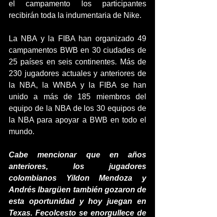
el campamento los participantes 
recibirán toda la indumentaria de Nike. 
La NBA y la FIBA ​​han organizado 49 
campamentos BWB en 30 ciudades de 
25 países en seis continentes. Más de 
230 jugadores actuales y anteriores de 
la NBA, la WNBA y la FIBA ​​se han 
unido a más de 185 miembros del 
equipo de la NBA de los 30 equipos de 
la NBA para apoyar a BWB en todo el 
mundo. 
Cabe mencionar que en años 
anteriores, los jugadores 
colombianos Yildon Mendoza y 
Andrés Ibargüen también gozaron de 
esta oportunidad y hoy juegan en 
Texas. Fecolcesto se enorgullece de 