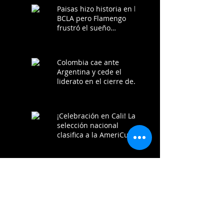
Paisas hizo historia en la
BCLA pero Flamengo
frustró el sueño
colombiano
Colombia cae ante
Argentina y cede el
liderato en el cierre de
los clasificatorios a la
AmeriCup 2025
¡Celebración en Cali! La
selección nacional
clasifica a la AmeriCup
2025 tras victoria ante
Chile
Estos son los 24
Preseleccionados para la
Ventana Clasificatoria a
la AmeriCup 2025