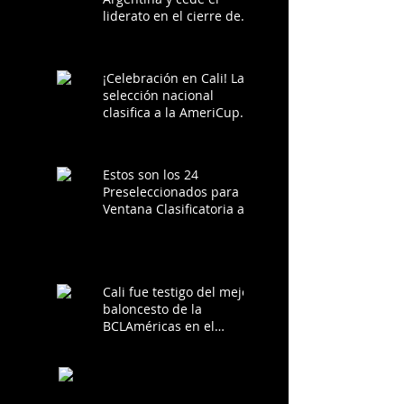
liderato en el cierre de
los clasificatorios a la
AmeriCup 2025
¡Celebración en Cali! La
selección nacional
clasifica a la AmeriCup
2025 tras victoria ante
Chile
Estos son los 24
Preseleccionados para la
Ventana Clasificatoria a
la AmeriCup 2025
Cali fue testigo del mejor
baloncesto de la
BCLAméricas en el
Grupo A