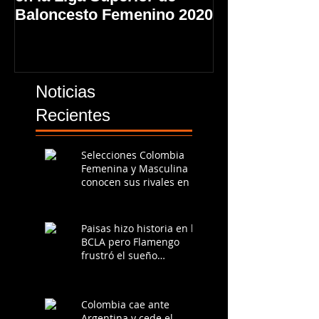
Baloncesto Femenino 2020
en la Liga Sup
Baloncesto F
Noticias
Recientes
Selecciones Colombia
Femenina y Masculina
conocen sus rivales en la
Americup 2025
Paisas hizo historia en la
BCLA pero Flamengo
frustró el sueño
colombiano
Colombia cae ante
Argentina y cede el