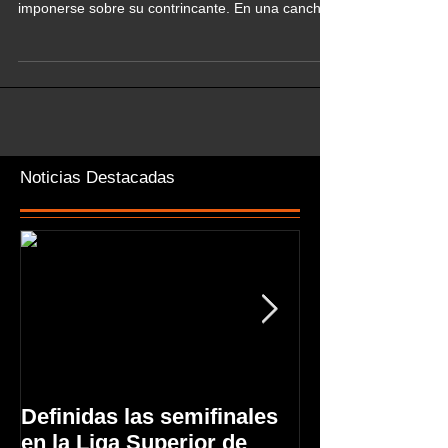
imponerse sobre su contrincante. En una cancha
ya...
Noticias Destacadas
Definidas las semifinales
Primer triunfo
en la Liga Superior de
Manizales Bas