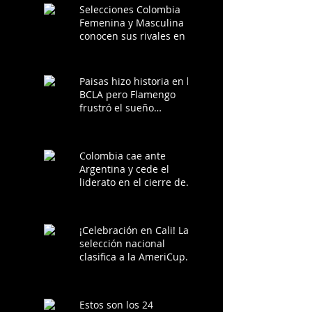
Selecciones Colombia
Femenina y Masculina
conocen sus rivales en la
Americup 2025
Paisas hizo historia en la
BCLA pero Flamengo
frustró el sueño
colombiano
Colombia cae ante
Argentina y cede el
liderato en el cierre de
los clasificatorios a la
AmeriCup 2025
¡Celebración en Cali! La
selección nacional
clasifica a la AmeriCup
2025 tras victoria ante
Chile
Estos son los 24