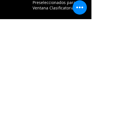
Preseleccionados para la
Ventana Clasificatoria a
la AmeriCup 2025
Cali fue testigo del mejor
baloncesto de la
BCLAméricas en el
Grupo A
La Selección Colombia
de Baloncesto regresa a
Cali para los
Clasificatorios FIBA
AmeriCup 2025
Motilones campeón de
la Liga BetPlay de
Baloncesto