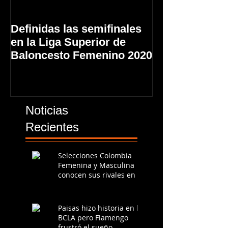
Definidas las semifinales
Primer triunfo
en la Liga Superior de
Manizales Bas
Baloncesto Femenino 2020
en la Liga Sup
Baloncesto F
Noticias
Recientes
Selecciones Colombia
Femenina y Masculina
conocen sus rivales en la
Americup 2025
Paisas hizo historia en la
BCLA pero Flamengo
frustró el sueño